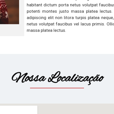
habitant dictum porta netus volutpat faucibus
potenti montes justo massa platea lectus.
adipiscing elit non litora turpis platea neq
netus volutpat faucibus vel lacus primis. Oll
massa platea lectus.
Nossa Localização