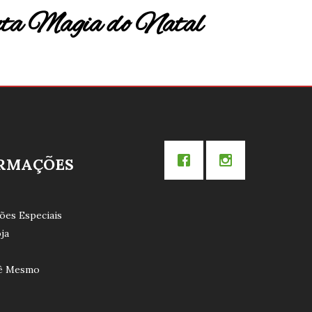
nta Magia do Natal
RMAÇÕES
ões Especiais
ja
cê Mesmo